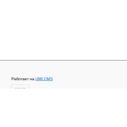
Работает на
UMI.CMS
меню
Главная
Новости и акции
Доставка и оплата
Контакты
ПЕРЕЧЕНЬ УСЛУГ
Каталог