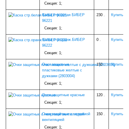
ГРУНТОВКА, БЕТОНКОНТАКТ, МАСТИКА
Секция: 1;
КАРНИЗЫ
ЭЛЕКТРИКА
Каска стр.белая БИБЕР
230
.
Купить
ОБОИ
96221
Фото-обои
Секция: 1;
ИНСТРУМЕНТ
РАСТВОРИТЕЛИ, АНТИСЕПТИКИ
Каска стр.оранж.БИБЕР
0
.
Купить
ПОТОЛОЧНОЕ ПВХ (ПЛИТКА,РОЗЕТКИ,УГ.ЭЛ)
96222
АЛЮМИНИЙ
Секция: 1;
НАПОЛЬНОЕ (ПОРОГИ)
УПЛОТНИТЕЛИ,УТЕПЛИТЕЛИ
Очки защитные
150
.
Купить
МОЗАИКА,ФАРТУКИ
пластиковые желтые с
ГЕРМЕТИКИ
дужками (2803004)
ШТОРЫ
Секция: 1;
СКОТЧИ,ЛЕНТЫ КЛЕЯЩИЕ
ГАЗОВОЕ
Очки защитные красные
120
.
Купить
МАСЛА, СМАЗКИ
СВАРОЧ.ПРИНАДЛЕЖНОСТИ
Секция: 1;
ШПАТЛЕВКА
ВЕНТИЛЯЦИЯ
Очки защитные с непрямой
150
.
Купить
Мебельная отделка
вентиляцией
МЕТАЛЛОРУКАВА
Секция: 1;