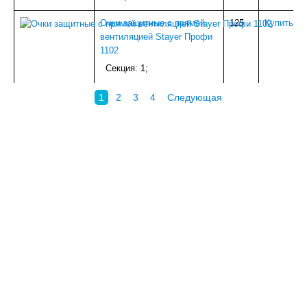
ПЛИТКА-КАФЕЛЬ
СТЕКЛО
Очки защитные с прямой
125
.
Купить
ЛИСТОВОЙ ГИПСОВЫЙ МАТЕРИАЛ
вентиляцией Stayer Профи
БЛОКИ ДЛЯ СТРОИТЕЛЬСТВА
1102
МЕТИЗЫ
Секция: 1;
КРАСКА
Тюбинги, ледянки
1
2
3
4
Следующая
УЦЕНКА
Наши ПРОЕКТЫ