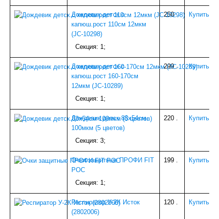
ИЗОЛЯЦИЯ
Дождевик детск.с
250
.
Купить
БЕТОНОСМЕСИТЕЛИ
капюш.рост 110см 12мкм
КОЗЫРЬКИ
(JC-10298)
СЫПУЧИЕ МАТЕРИАЛЫ
Секция: 1;
ПАНЕЛИ ПВХ,МДФ
А/Ц ИЗДЕЛИЯ
Дождевик детск.с
299
.
Купить
ДЕРЕВ.ИЗДЕЛИЯ
капюш.рост 160-170см
УТЕПЛИТЕЛЬ
12мкм (JC-10289)
НАПОЛЬНОЕ ПВХ (доборка)
САДОВОЕ
Секция: 1;
ДВЕРИ И КОМПЛ.
ВОДОСТОЧКА ПЛАСТИК
Дождевик детск.83х54см
220
.
Купить
ТЕПЛИЦЫ,ПАРНИКИ
100мкм (5 цветов)
МЕТАЛЛ
Секция: 3;
СЕТКА
НАПОЛЬНЫЙ ОТДЕЛОЧНЫЙ МАТЕРИАЛ
Очки защитные ПРОФИ FIT
199
.
Купить
ВОДОСТОЧКА ОЦИНК.
РОС
ПОТОЛОЧНОЕ ПВХ (плинтуса,уголки)
Секция: 1;
КРОВЛЯ и КОМПЛЕКТУЮЩИЕ
ПЛИТКА ТРОТУАРНАЯ
Респиратор У-2К Исток
120
.
Купить
СПЕЦОДЕЖДА и СИЗ
(2802006)
ПЛЕНКА С/КЛ