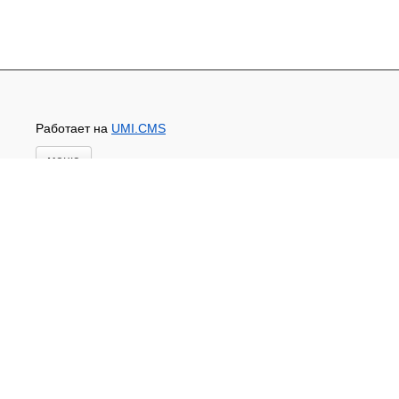
Работает на
UMI.CMS
меню
Главная
Новости и акции
Доставка и оплата
Контакты
ПЕРЕЧЕНЬ УСЛУГ
Каталог
ГИДРОИЗОЛЯЦИЯ БЕТОНА
КЛЕИ
ОБРАБОТКА ПОВЕРХНОСТЕЙ, ДЕРЕВА
НОВОГОДНЕЕ
Туризм и отдых
САДОВЫЙ ИНВЕНТАРЬ
ШТОРЫ РУЛОННЫЕ