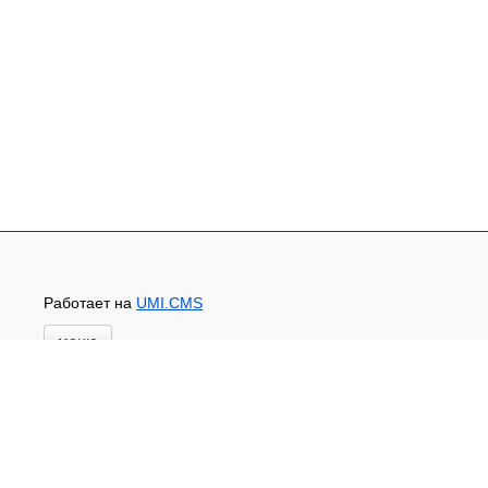
Работает на
UMI.CMS
меню
Главная
Новости и акции
Доставка и оплата
Контакты
ПЕРЕЧЕНЬ УСЛУГ
Каталог