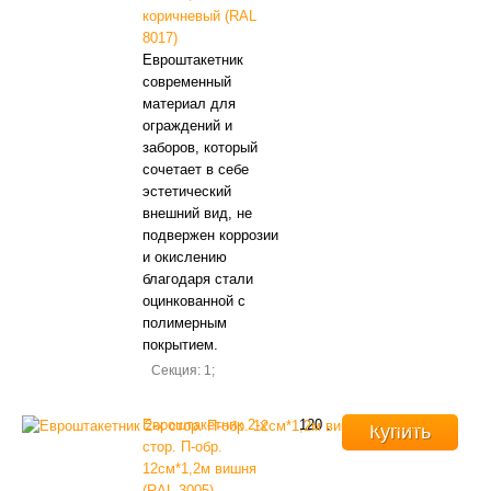
коричневый (RAL
8017)
Евроштакетник
современный
материал для
ограждений и
заборов, который
сочетает в себе
эстетический
внешний вид, не
подвержен коррозии
и окислению
благодаря стали
оцинкованной с
полимерным
покрытием.
Секция: 1;
Евроштакетник 2-х
120
.
Купить
стор. П-обр.
12см*1,2м вишня
(RAL 3005)