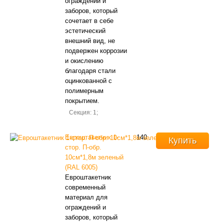
ограждений и
заборов, который
сочетает в себе
эстетический
внешний вид, не
подвержен коррозии
и окислению
благодаря стали
оцинкованной с
полимерным
покрытием.
Секция: 1;
Евроштакетник 1-
140
.
Купить
стор. П-обр.
10см*1,8м зеленый
(RAL 6005)
Евроштакетник
современный
материал для
ограждений и
заборов, который