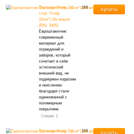
Евроштакетник 2-х
160
.
Купить
стор. П-обр.
10см*1,8м вишня
(RAL 3005)
Евроштакетник
современный
материал для
ограждений и
заборов, который
сочетает в себе
эстетический
внешний вид, не
подвержен коррозии
и окислению
благодаря стали
оцинкованной с
полимерным
покрытием.
Секция: 1;
Евроштакетник 2-х
160
.
Купить