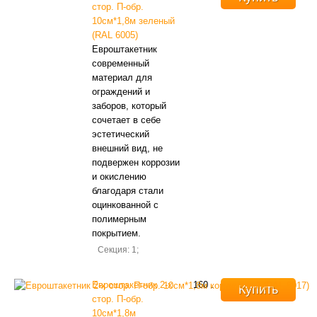
стор. П-обр.
10см*1,8м зеленый
(RAL 6005)
Евроштакетник
современный
материал для
ограждений и
заборов, который
сочетает в себе
эстетический
внешний вид, не
подвержен коррозии
и окислению
благодаря стали
оцинкованной с
полимерным
покрытием.
Секция: 1;
Евроштакетник 2-х
160
.
Купить
стор. П-обр.
10см*1,8м