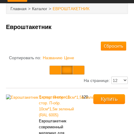
ГЛАВНАЯ
Главная
Каталог
ЕВРОШТАКЕТНИК
НОВОСТИ И АКЦИИ
Евроштакетник
ДОСТАВКА И ОПЛАТА
Сбросить
КОНТАКТЫ
Сортировать по:
Названию
Цене
ПЕРЕЧЕНЬ УСЛУГ
КАТАЛОГ
На странице:
НАШИ ПРОЕКТЫ
Евроштакетник 1-
120
.
Купить
стор. П-обр.
10см*1,5м зеленый
(RAL 6005)
Евроштакетник
современный
материал для