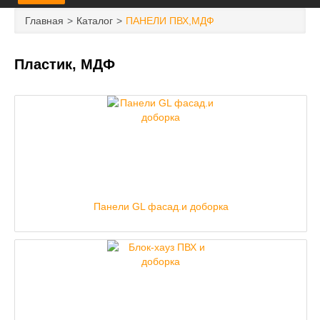
ГЛАВНАЯ
Главная
Каталог
ПАНЕЛИ ПВХ,МДФ
НОВОСТИ И АКЦИИ
Пластик, МДФ
ДОСТАВКА И ОПЛАТА
КОНТАКТЫ
ПЕРЕЧЕНЬ УСЛУГ
КАТАЛОГ
Панели GL фасад.и доборка
НАШИ ПРОЕКТЫ